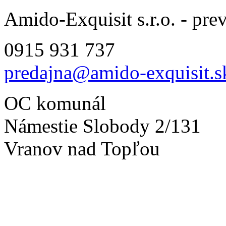
Amido-Exquisit s.r.o. - pre
0915 931 737
predajna@amido-exquisit.s
OC komunál
Námestie Slobody 2/131
Vranov nad Topľou